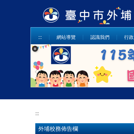
跳
到
主
要
內
:::
網站導覽
認識我們
行政
容
區
:::
外埔校務佈告欄