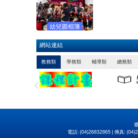
網站連結
教務類
學務類
輔導類
總務類
臺
電話: (04)26832865 | 傳真: (04