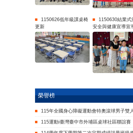
1150626低年級課桌椅
1150630結業
更新
安全與健康宣導宣
榮譽榜
115年全國身心障礙運動會特奧滾球男子雙
115運動i臺灣臺中市外埔區桌球社區聯誼賽
114學年度下學期第二次定期成績評量班級