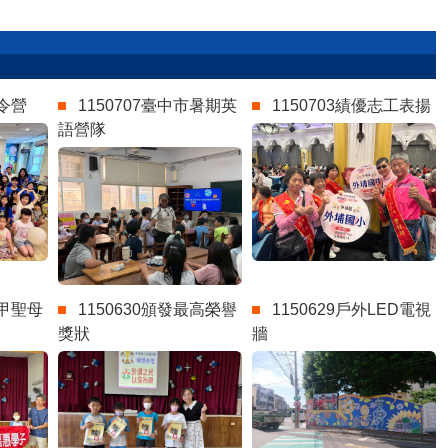
夏令營
1150707臺中市暑期英
1150703績優志工表揚
語營隊
大甲聖母
1150630頒發最高榮譽
1150629戶外LED電視
獎狀
牆