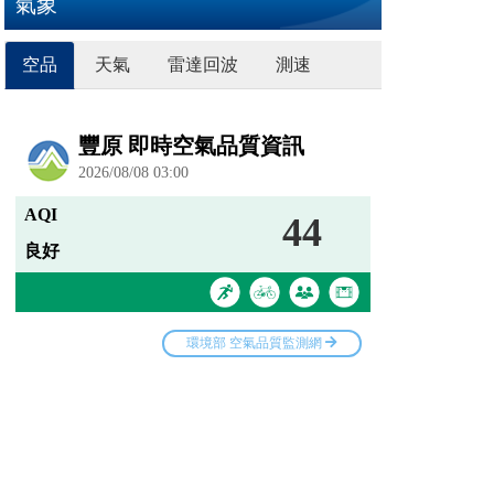
氣象
空品
天氣
雷達回波
測速