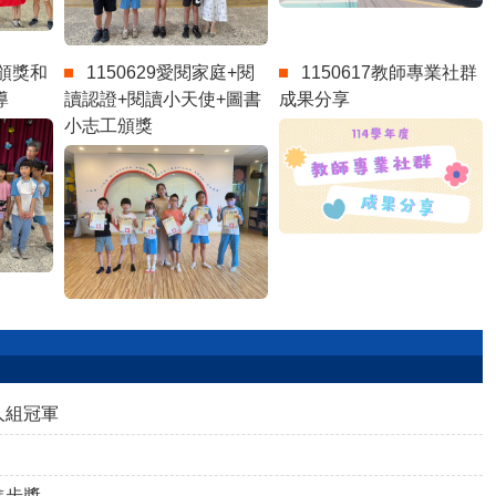
式頒獎和
1150629愛閱家庭+閱
1150617教師專業社群
導
讀認證+閱讀小天使+圖書
成果分享
小志工頒獎
人組冠軍
進步獎