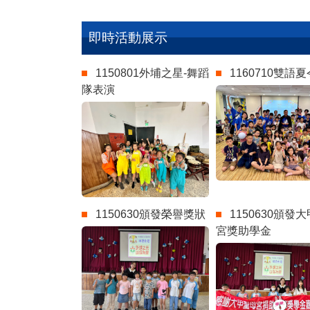
即時活動展示
1150801外埔之星-舞蹈
1160710雙語
隊表演
1150630頒發榮譽獎狀
1150630頒發
宮獎助學金