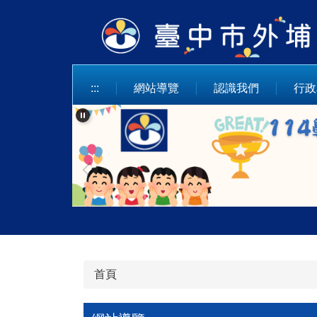
跳
到
主
要
內
:::
網站導覽
認識我們
行政
容
區
首頁