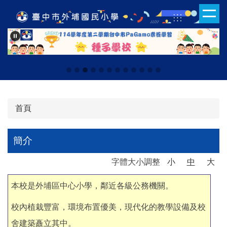
跳
到
主
要
內
容
區
首頁
簡介
字體大小調整
小
中
大
本校是外埔區中心小學，鄰近各級公務機關。
校內植栽豐富，環境布置優美，現代化的教學設備及校
舍建築矗立其中。