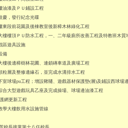
樓油漆及ＰＵ鋪設工程
校慶，發行紀念光碟
樓東段前花園及後棟教室後新樟木林綠化工程
棟大樓樓頂ＰＵ防水工程，一、二年級廁所改善工程及特教班木質
戲區遊具設施
設備
大樓後邊樟樹林花圃、連鎖磚車道及廣場工程
u顆粒層及整修邊緣石，並完成水溝排水工程
下室球場pu工程；增設鞦韆、遊戲器材保護墊(層)及鋪設西球場
綜合大型遊戲玩具乙座及完成操場、球場邊油漆工程
及護網更新工程
棟教學大樓飲用水設施管線
文芳校長接掌第十八任校長