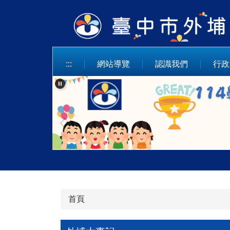
跳
到
主
要
內
:::
網站導覽
認識我們
行政
容
區
首頁