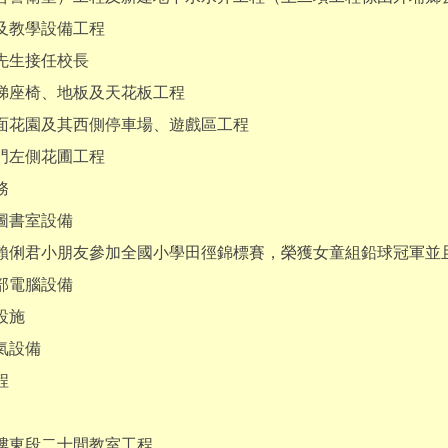
及教學設備工程
先生接任校長
梯座椅、地板及天花板工程
面花園及其西側停車場、遊戲區工程
門左側花圃工程
務
圖書室設備
導賴俐君小朋友參加全國小學田徑錦標賽，榮獲女童組鉛球冠軍並
部電腦設備
設施
氣設備
程
樓東段二十間教室工程