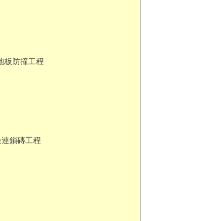
地板防撞工程
邊連鎖磚工程